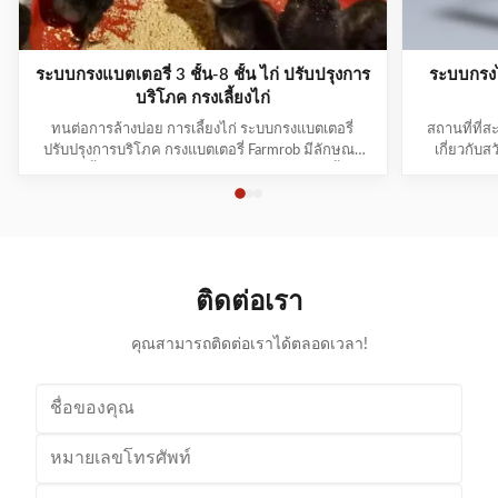
ระบบกรงแบตเตอรี่ 3 ชั้น-8 ชั้น ไก่ ปรับปรุงการ
ระบบกรงไก
บริโภค กรงเลี้ยงไก่
ทนต่อการล้างบ่อย การเลี้ยงไก่ ระบบกรงแบตเตอรี่
สถานที่ที่ส
ปรับปรุงการบริโภค กรงแบตเตอรี่ Farmrob มีลักษณะ
เกี่ยวกับส
ต่าง ๆ ดังนี้ที่ทําให้มีคุณภาพสูงสุด 1. มันสามารถเลี้ยงไก่
สวัสดิการได
ที่กําลังก่อพันธุ์และกําลังเติบโตได้ 1 ถึง 105 วัน. ปรับ
เน้นคุณภาพข
ตัวอย่างอิสระตามวัย และไก่จะเติบโตอย่างเท่าเทียมกัน
ของพวกมันต
2ระยะห่างชั้นของอุปกรณ์ cascading เป็นสู...
พฤติกรรมทา
ติดต่อเรา
คุณสามารถติดต่อเราได้ตลอดเวลา!