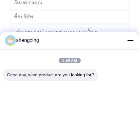
shengxing
8:50 AM
ส่ง
Good day, what product are you looking for?
86-028-6118-1606
Johnzhu@farmrob.com