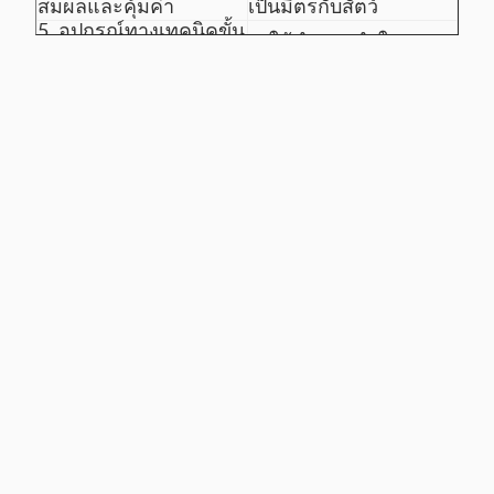
สมผลและคุ้มค่า
เป็นมิตรกับสัตว์
5. อุปกรณ์ทางเทคนิคขั้น
6. ให้คำแนะนำในการ
สูงพร้อมอายุการใช้งาน
ติดตั้งและทางเทคนิค
25 ปี
7. การฝึกอบรมสำหรับ
เกษตรกรเกี่ยวกับวิธีการ
อุปกรณ์
ดูแลนกอย่างเหมาะสม
และใช้และบำรุงรักษา