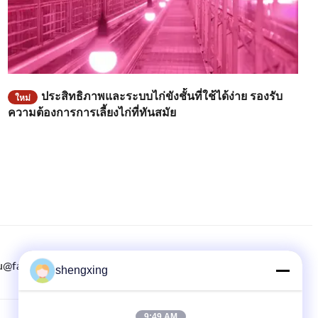
ประสิทธิภาพและระบบไก่ขังชั้นที่ใช้ได้ง่าย รองรับ
ใหม่
ความต้องการการเลี้ยงไก่ที่ทันสมัย
u@farmrob.com
8615882071508
86-028-6118-1606
shengxing
9:49 AM