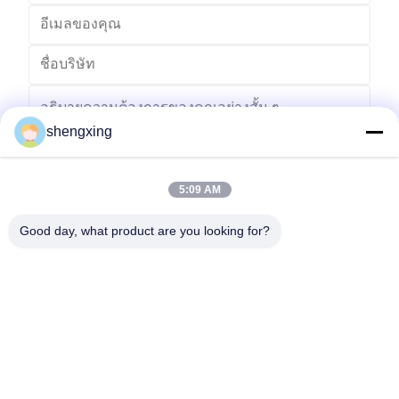
shengxing
5:09 AM
ส่ง
Good day, what product are you looking for?
86-028-6118-1606
Johnzhu@farmrob.com