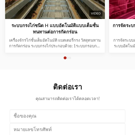
VIDEO
ระบบกรงไก่ชนิด H แบบอัตโนมัติแบบเต็มชั้น
การจัดระบ
ทนทานต่อการกัดกร่อน
เครื่องจักรไก่ชั้นเต็มอัตโนมัติ แบตเตอรี่กรง วัสดุทนทาน
การจัดระบบส
การกัดกร่อน ระบบกรงไก่ประกอบด้วย: 1ระบบกรอบกรง
ระบบอัตโนมัต
2ระบบอาหารรถตู้ 3ระบบการดื่ม 4ระบบทําความสะอาด
ที่มีประส
หมัก 5ระบบเก็บไข่ 6ระบบอากาศและระบบเย็น 7ระบบ
นวัตกรรมทาง
แสง 8ระบบควบคุมอัตโนมัติ 9ระบบฆ่าเชื้อ ระบบกรอบ
ด้านการเลี้ย
กรง หมุนและช่องอาหารทําจากวัสดุเหล็กผสมซิงก-อลูมิ
อาหารและเ
เนียม-มะนีเ...
ติดต่อเรา
คุณสามารถติดต่อเราได้ตลอดเวลา!