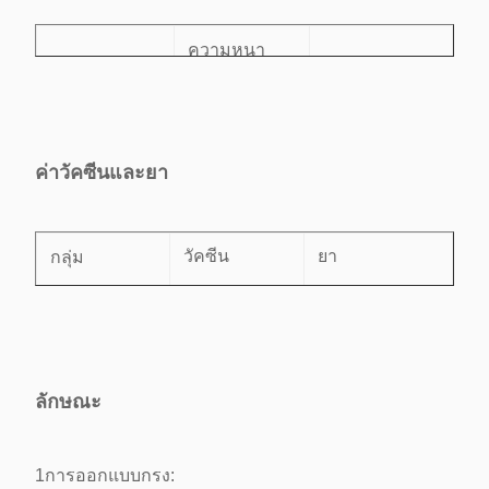
ความหนา
แน่นของแร่
เนื้อหาแร่ใน
กลุ่ม
ธาตุกระดูก
กระดูก (g)
(g/m3)
ค่าวัคซีนและยา
0.2373 ±
ไม่มีกรง-L
4.2009 ± 0544
0029
กลุ่ม
วัคซีน
ยา
0.2261 ±
กรงประเพณี
3.8449 ± 0505
0.50 ดอลลาร์/
0021
ไม่มีกรง-L
$2.00/นก
นก
ลักษณะ
กรงประเพณี
$2.00/นก
$2.00/นก
1การออกแบบกรง: