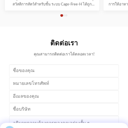
สวัสดิการสัตว์สําหรับชั้น ระบบ Cage-Free-H ได้ถูก
การให้อาหารท
ออกแบบมาเพื่อเพิ่มสวัสดิการสัตว์และการรับประกันผล
จํานวนมากย
งานที่ดี ในแง่ของไข่ ค่าผลิตและค่าบริหารระบบใช้
สวัสดิการขอ
โครงสร้างสองชั้นหรือสามชั้นซึ่ง สะดวกต่อการตรวจ
หารและน้ํา
สอบ และที่สําคัญที่สุด กระโดดจากชั้นหนึ่งไปอีกชั้นหนึ่ง
สําคัญต่อสุ
ใหม...
ติดต่อเรา
คุณสามารถติดต่อเราได้ตลอดเวลา!