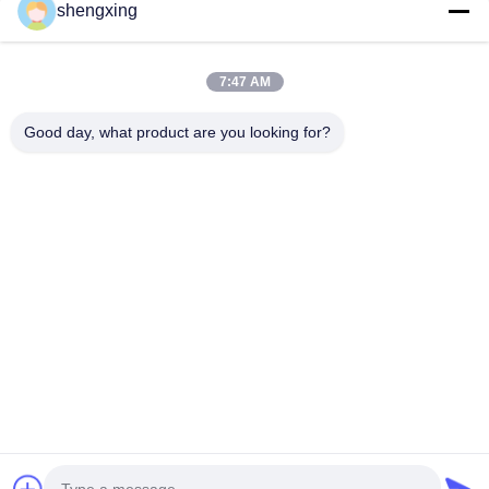
shengxing
7:47 AM
ส่ง
Good day, what product are you looking for?
86-028-6118-1606
Johnzhu@farmrob.com
บ้าน
สินค้า
วิดีโอ
รายการ VR
เกี่ยวกับเรา
ทัวร์โรงงาน
การควบคุมคุณภาพ
ติดต่อเรา
ข่าว
แผนผังเว็บไซต์
นโยบายความเป็นส่วนตัว
© 2026 Sichuan Shengxing Intelligent Technology Group Co., Ltd.. All Rights