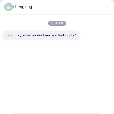
ขอเรียนเชิญท่านอย่างสูง ณ บูธหมายเลข 145/150 ของ
shengxing
ฟาร์มร็อบ ในงาน Dawajine 2025 ประเทศโมร็อกโก
โพสต์ถัดไป
1:41 AM
ฟาร์มเลเยอร์ของฟาร์มร็อบในเฉิงตูได้เปิดดำเนินการอย่าง
เป็นทางการแล้ว
Good day, what product are you looking for?
86-028-6118-1606
Johnzhu@farmrob.com
บ้าน
สินค้า
วิดีโอ
รายการ VR
เกี่ยวกับเรา
ทัวร์โรงงาน
การควบคุมคุณภาพ
ติดต่อเรา
ข่าว
แผนผังเว็บไซต์
นโยบายความเป็นส่วนตัว