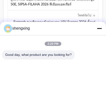
50E, SIPSA-FILAHA 2026 ที่เมืองแอลเจียร์
โพสต์ถัดไป
Farmrob ขอเชิญคุณเข้าร่วมงาน VIV Europe 2026 ตั้งแต่
วันที่ 2–4 มิถุนายน 2569
shengxing
2:20 PM
Good day, what product are you looking for?
86-028-6118-1606
Johnzhu@farmrob.com
บ้าน
สินค้า
วิดีโอ
รายการ VR
เกี่ยวกับเรา
ทัวร์โรงงาน
การควบคุมคุณภาพ
ติดต่อเรา
ข่าว
แผนผังเว็บไซต์
นโยบายความเป็นส่วนตัว
© 2026 Sichuan Shengxing Intelligent Technology Group Co., Ltd.. All Rights