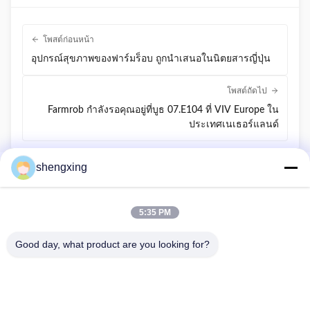
โพสต์ก่อนหน้า
อุปกรณ์สุขภาพของฟาร์มร็อบ ถูกนําเสนอในนิตยสารญี่ปุ่น
โพสต์ถัดไป
Farmrob กำลังรอคุณอยู่ที่บูธ 07.E104 ที่ VIV Europe ใน
ประเทศเนเธอร์แลนด์
shengxing
5:35 PM
86-028-6118-1606
Good day, what product are you looking for?
Johnzhu@farmrob.com
บ้าน
สินค้า
วิดีโอ
รายการ VR
เกี่ยวกับเรา
ทัวร์โรงงาน
การควบคุมคุณภาพ
ติดต่อเรา