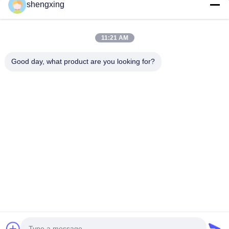
shengxing
86-028-6118-1606
Johnzhu@farmrob.com
11:21 AM
บ้าน
สินค้า
วิดีโอ
รายการ VR
เกี่ยวกับเรา
ทัวร์โรงงาน
การควบคุมคุณภาพ
ติดต่อเรา
ข่าว
Good day, what product are you looking for?
แผนผังเว็บไซต์
นโยบายความเป็นส่วนตัว
© 2026 Sichuan Shengxing Intelligent Technology Group Co., Ltd.. All Rights
Reserved.